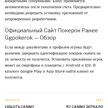
конкретными соперниками. Бонус применяется
автоматически после пополнения счета. Предварительно
необходимо разрешить установку приложений от
непроверенных разработчиков.
Официальный Сайт Покерок Ранее
Ggpokerok — Обзор
Если между документами и профилем игрока будут
различия, завершить идентификацию
покерок скачать на
пк
личности не получится. Установить приложение игрок
может на смартфоны и планшеты с Android и iOS. В
каталоге Google Play и App Store найти клиент не
получится.
PREVIOUS
NEXT
1XSLOTS CASINO
R7 CASINO ЗЕРКАЛО