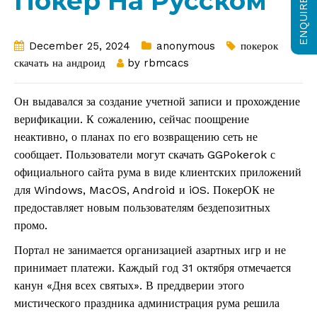
ENQUIRE NOW
Покер На Русском
December 25, 2024
anonymous
покерок
скачать на андроид
by
rbmcacs
Он выдавался за создание учетной записи и прохождение
верификации. К сожалению, сейчас поощрение
неактивно, о планах по его возвращению сеть не
сообщает. Пользователи могут скачать GGPokerok с
официального сайта рума в виде клиентских приложений
для Windows, MacOS, Android и iOS. ПокерОК не
предоставляет новым пользователям бездепозитных
промо.
Портал не занимается организацией азартных игр и не
принимает платежи. Каждый год 31 октября отмечается
канун «Дня всех святых». В преддверии этого
мистического праздника администрация рума решила