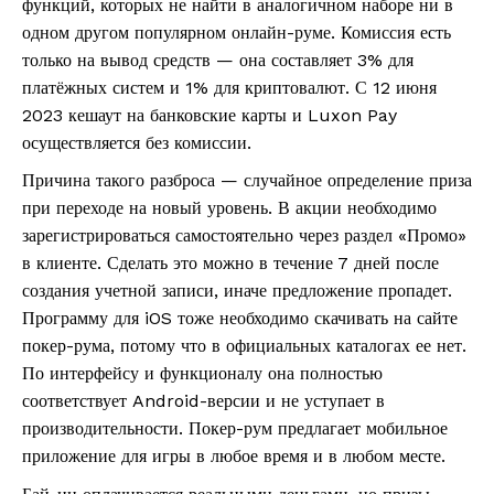
функций, которых не найти в аналогичном наборе ни в
одном другом популярном онлайн-руме. Комиссия есть
только на вывод средств — она составляет 3% для
платёжных систем и 1% для криптовалют. С 12 июня
2023 кешаут на банковские карты и Luxon Pay
осуществляется без комиссии.
Причина такого разброса — случайное определение приза
при переходе на новый уровень. В акции необходимо
зарегистрироваться самостоятельно через раздел «Промо»
в клиенте. Сделать это можно в течение 7 дней после
создания учетной записи, иначе предложение пропадет.
Программу для iOS тоже необходимо скачивать на сайте
покер-рума, потому что в официальных каталогах ее нет.
По интерфейсу и функционалу она полностью
соответствует Android-версии и не уступает в
производительности. Покер-рум предлагает мобильное
приложение для игры в любое время и в любом месте.