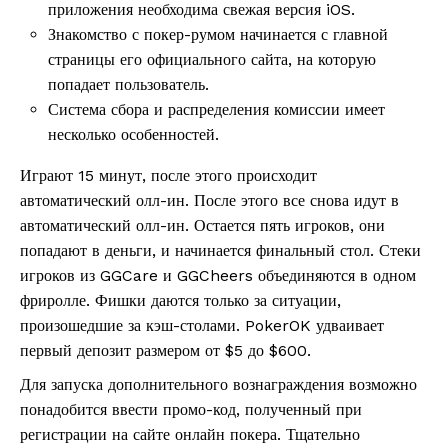
приложения необходима свежая версия iOS.
Знакомство с покер-румом начинается с главной
страницы его официального сайта, на которую
попадает пользователь.
Система сбора и распределения комиссии имеет
несколько особенностей.
Играют 15 минут, после этого происходит
автоматический олл-ин. После этого все снова идут в
автоматический олл-ин. Остается пять игроков, они
попадают в деньги, и начинается финальный стол. Стеки
игроков из GGCare и GGCheers объединяются в одном
фриролле. Фишки даются только за ситуации,
произошедшие за кэш-столами. PokerOK удваивает
первый депозит размером от $5 до $600.
Для запуска дополнительного вознаграждения возможно
понадобится ввести промо-код, полученный при
регистрации на сайте онлайн покера. Тщательно