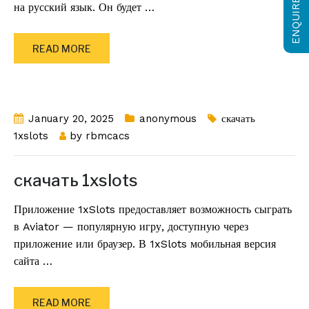
ENQUIRE NOW
на русский язык. Он будет
…
READ MORE
January 20, 2025
anonymous
скачать
1xslots
by
rbmcacs
скачать 1xslots
Приложение 1xSlots предоставляет возможность сыграть
в Aviator — популярную игру, доступную через
приложение или браузер. В 1xSlots мобильная версия
сайта
…
READ MORE