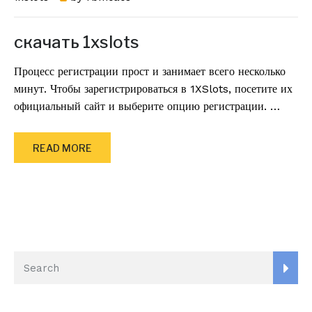
скачать 1xslots
Процесс регистрации прост и занимает всего несколько
минут. Чтобы зарегистрироваться в 1XSlots, посетите их
официальный сайт и выберите опцию регистрации.
…
READ MORE