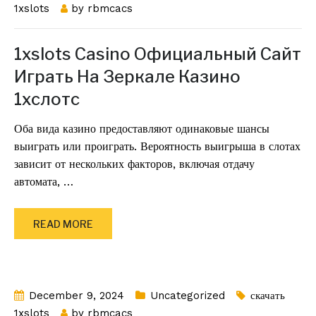
1xslots
by
rbmcacs
1xslots Casino Официальный Сайт
Играть На Зеркале Казино
1хслотс
Оба вида казино предоставляют одинаковые шансы
выиграть или проиграть. Вероятность выигрыша в слотах
зависит от нескольких факторов, включая отдачу
автомата,
…
READ MORE
December 9, 2024
Uncategorized
скачать
1xslots
by
rbmcacs