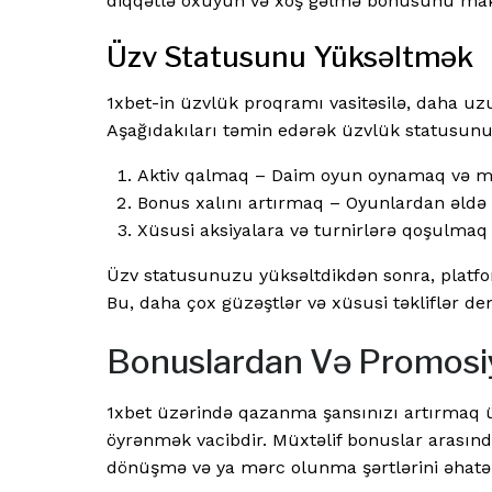
diqqətlə oxuyun və xoş gəlmə bonusunu mak
Üzv Statusunu Yüksəltmək
1xbet-in üzvlük proqramı vasitəsilə, daha u
Aşağıdakıları təmin edərək üzvlük statusunuz
Aktiv qalmaq – Daim oyun oynamaq və mə
Bonus xalını artırmaq – Oyunlardan əldə et
Xüsusi aksiyalara və turnirlərə qoşulmaq – 
Üzv statusunuzu yüksəltdikdən sonra, platform
Bu, daha çox güzəştlər və xüsusi təkliflər de
Bonuslardan Və Promosiy
1xbet üzərində qazanma şansınızı artırmaq 
öyrənmək vacibdir. Müxtəlif bonuslar arasınd
dönüşmə və ya mərc olunma şərtlərini əhatə