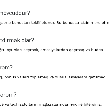
r mövcuddur?
 gəlmə bonusları təklif olunur. Bu bonuslar sizin mərc et
etdirmək olar?
doğru oyunları seçmək, emosiyalardan qaçmaq və büdcə
ərəm?
, bonus xalları toplamaq və xüsusi aksiyalara qatılmaq
ilərəm?
və ya təchizatçıların mağazalarından endirə bilərsiniz.