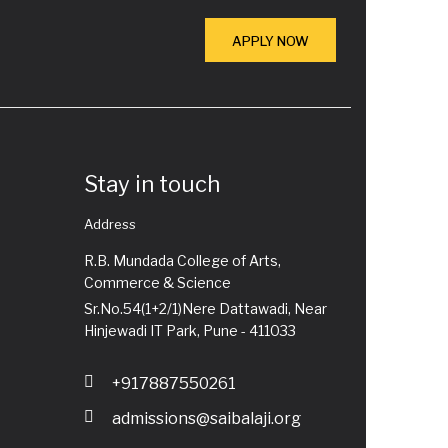
APPLY NOW
Stay in touch
Address
R.B. Mundada College of Arts,
Commerce & Science
Sr.No.54(1+2/1)Nere Dattawadi, Near
Hinjewadi IT Park, Pune - 411033
+917887550261
admissions@saibalaji.org