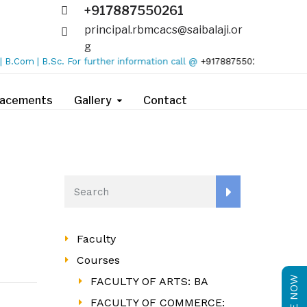
+917887550261
principal.rbmcacs@saibalaji.or
g
 B.Sc. For further information call @
+917887550261
or mail us at
pri
lacements
Gallery
Contact
Faculty
Courses
FACULTY OF ARTS: BA
FACULTY OF COMMERCE: