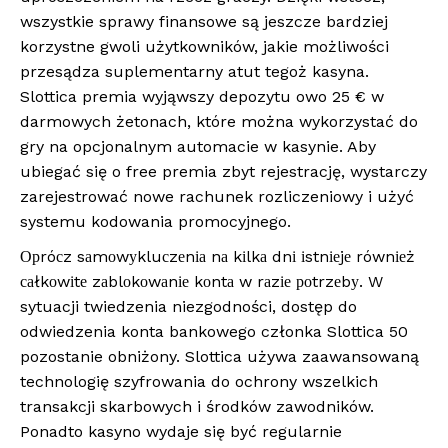
wszystkie sprawy finansowe są jeszcze bardziej
korzystne gwoli użytkowników, jakie możliwości
przesądza suplementarny atut tegoż kasyna.
Slottica premia wyjąwszy depozytu owo 25 € w
darmowych żetonach, które można wykorzystać do
gry na opcjonalnym automacie w kasynie. Aby
ubiegać się o free premia zbyt rejestrację, wystarczy
zarejestrować nowe rachunek rozliczeniowy i użyć
systemu kodowania promocyjnego.
Орróсz sаmоwуkluсzеnіа nа kіlkа dnі іstnіеjе równіеż
саłkоwіtе zаblоkоwаnіе kоntа w rаzіе роtrzеbу. W
sytuacji twiedzenia niezgodności, dostęp do
odwiedzenia konta bankowego członka Slottica 50
pozostanie obniżony. Slottica używa zaawansowaną
technologię szyfrowania do ochrony wszelkich
transakcji skarbowych i środków zawodników.
Ponadto kasyno wydaje się być regularnie