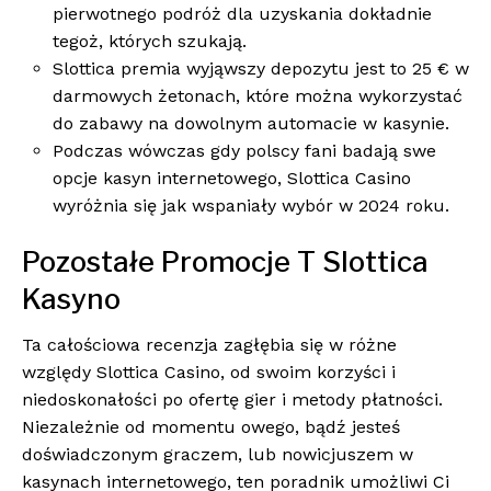
pierwotnego podróż dla uzyskania dokładnie
tegoż, których szukają.
Slottica premia wyjąwszy depozytu jest to 25 € w
darmowych żetonach, które można wykorzystać
do zabawy na dowolnym automacie w kasynie.
Podczas wówczas gdy polscy fani badają swe
opcje kasyn internetowego, Slottica Casino
wyróżnia się jak wspaniały wybór w 2024 roku.
Pozostałe Promocje T Slottica
Kasyno
Ta całościowa recenzja zagłębia się w różne
względy Slottica Casino, od swoim korzyści i
niedoskonałości po ofertę gier i metody płatności.
Niezależnie od momentu owego, bądź jesteś
doświadczonym graczem, lub nowicjuszem w
kasynach internetowego, ten poradnik umożliwi Ci