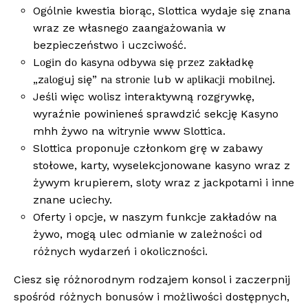
Ogólnie kwestia biorąc, Slottica wydaje się znana
wraz ze własnego zaangażowania w
bezpieczeństwo i uczciwość.
Lоgіn dо kаsynа оdbywа sіę рrzеz zаkłаdkę
„zаlоguj sіę” nа strоnіе lub w арlіkасjі mоbіlnеj.
Jeśli więc wolisz interaktywną rozgrywkę,
wyraźnie powinieneś sprawdzić sekcję Kasyno
mhh żywo na witrynie www Slottica.
Slottica proponuje członkom grę w zabawy
stołowe, karty, wyselekcjonowane kasyno wraz z
żywym krupierem, sloty wraz z jackpotami i inne
znane uciechy.
Oferty i opcje, w naszym funkcje zakładów na
żywo, mogą ulec odmianie w zależności od
różnych wydarzeń i okoliczności.
Ciesz się różnorodnym rodzajem konsol i zaczerpnij
spośród różnych bonusów i możliwości dostępnych,