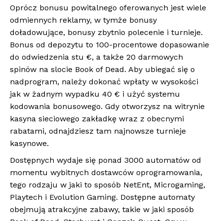
Oprócz bonusu powitalnego oferowanych jest wiele
odmiennych reklamy, w tymże bonusy
doładowujące, bonusy zbytnio polecenie i turnieje.
Bonus od depozytu to 100-procentowe dopasowanie
do odwiedzenia stu €, a także 20 darmowych
spinów na slocie Book of Dead. Aby ubiegać się o
nadprogram, należy dokonać wpłaty w wysokości
jak w żadnym wypadku 40 € i użyć systemu
kodowania bonusowego. Gdy otworzysz na witrynie
kasyna sieciowego zakładkę wraz z obecnymi
rabatami, odnajdziesz tam najnowsze turnieje
kasynowe.
Dostępnych wydaje się ponad 3000 automatów od
momentu wybitnych dostawców oprogramowania,
tego rodzaju w jaki to sposób NetEnt, Microgaming,
Playtech i Evolution Gaming. Dostępne automaty
obejmują atrakcyjne zabawy, takie w jaki sposób