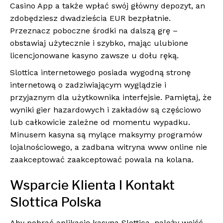
Casino App a także wpłać swój główny depozyt, an
zdobędziesz dwadzieścia EUR bezpłatnie.
Przeznacz poboczne środki na dalszą grę –
obstawiaj użytecznie i szybko, mając ulubione
licencjonowane kasyno zawsze u dołu ręką.
Slottica internetowego posiada wygodną stronę
internetową o zadziwiającym wyglądzie i
przyjaznym dla użytkownika interfejsie. Pamiętaj, że
wyniki gier hazardowych i zakładów są częściowo
lub całkowicie zależne od momentu wypadku.
Minusem kasyna są mylące maksymy programów
lojalnościowego, a zadbana witryna www online nie
zaakceptować zaakceptować powala na kolana.
Wsparcie Klienta I Kontakt
Slottica Polska
Aby pobrać aplikację kasyna Slottica, należy wejść