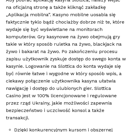
na oficjalną stronę a także kliknąć zakładkę
„Aplikacja mobilna”. Kasyno mobilne uosabia się
faktycznie tyklo bądź chociażby dobrze niż te, które
wydaje się być wyświetlane na monitorach
komputerów. Gry kasynowe na żywo obejmują gry
takie w który sposób ruletka na żywo, blackjack na
żywo i bakarat na żywo. Po zakończeniu procesu
zapisu użytkownik zyskuje dostęp do swego konta w
kasynie. Logowanie na Slottica do konta wydaje się
być równie łatwe i wygodne w który sposób wpis, a
ciekawy połączenie użytkownika kasyna ułatwia
nawigację i dostęp do ulubionych gier. Slottica
Casino jest w 100% licencjonowane i regulowane
przez rząd Ukrainy, jakie możliwości zapewnia
bezpieczeństwo i uczciwość konsol a także
transakcji.
Dzięki konkurencyjnym kursom i obszernej