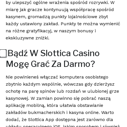
by ulepszyć ogólne wrażenia spośród rozrywki. W
miarę jak gracze kontynuują współpracę spośród
kasynem, gromadzą punkty lojalnościowe zbyt
każdy ustawiony zakład. Punkty te można wymienić
na różne gratyfikacyj, w naszym bonusy i
ekskluzywne zniżki.
⃣ Bądź W Slottica Casino
Mogę Grać Za Darmo?
Nie powinieneś włączać komputera osobistego
zbytnio każdym wspólnie, wówczas gdy dzierżysz
ochotę na parę spinów lub rozdań w ulubionej grze
kasynowej. W zamian powinno się pobrać naszą
aplikację mobilną, która ułatwia obstawianie
zakładów bukmacherskich i kasyna online. Warto
dodać, że Slottica App dostępna jest zarówno dla
układu operacyjnego iOS, jakim sposobem i również