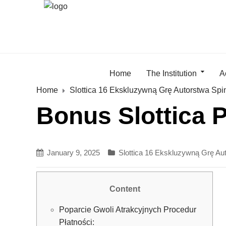
Home
The Institution
A
Home
Slottica 16 Ekskluzywną Grę Autorstwa Spi
Bonus Slottica 
January 9, 2025
Slottica 16 Ekskluzywną Grę Au
Content
Poparcie Gwoli Atrakcyjnych Procedur
Płatności: