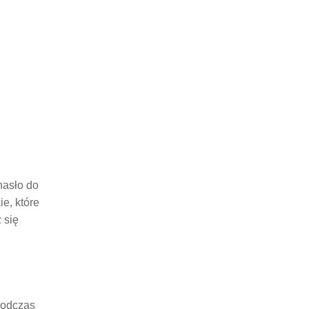
 hasło do
e, które
 się
Podczas