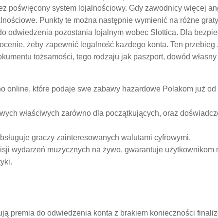
zez poświęcony system lojalnościowy. Gdy zawodnicy więcej an
alnościowe. Punkty te można następnie wymienić na różne gratyf
 do odwiedzenia pozostania lojalnym wobec Slottica. Dla bezpi
 ocenie, żeby zapewnić legalność każdego konta. Ten przebieg
umentu tożsamości, tego rodzaju jak paszport, dowód własny 
syno online, które podaje swe zabawy hazardowe Polakom już od
owych właściwych zarówno dla początkujących, oraz doświadc
 obsługuje graczy zainteresowanych walutami cyfrowymi.
smisji wydarzeń muzycznych na żywo, gwarantuje użytkownikom
yki.
ują premia do odwiedzenia konta z brakiem konieczności finali