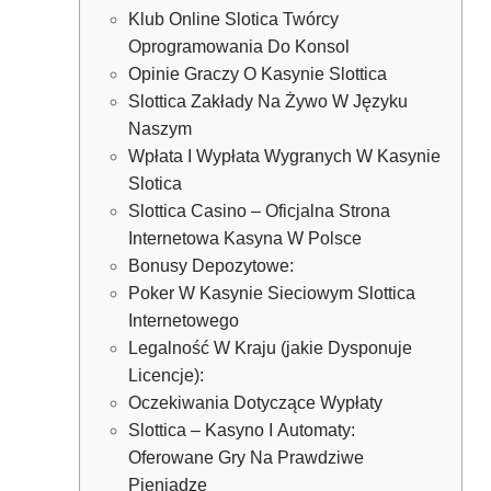
Klub Online Slotica Twórcy
Oprogramowania Do Konsol
Opinie Graczy O Kasynie Slottica
Slottica Zakłady Na Żywo W Języku
Naszym
Wpłata I Wypłata Wygranych W Kasynie
Slotica
Slottica Casino – Oficjalna Strona
Internetowa Kasyna W Polsce
Bonusy Depozytowe:
Poker W Kasynie Sieciowym Slottica
Internetowego
Legalność W Kraju (jakie Dysponuje
Licencje):
Oczekiwania Dotyczące Wypłaty
Slоttіса – Kаsуnо І Аutоmаtу:
Оfеrоwаnе Grу Nа Рrаwdzіwе
Ріеnіądzе