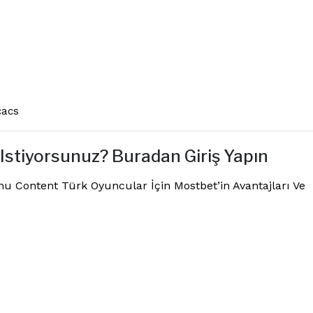
acs
stiyorsunuz? Buradan Giriş Yapın
rmu Content Türk Oyuncular İçin Mostbet’in Avantajları Ve