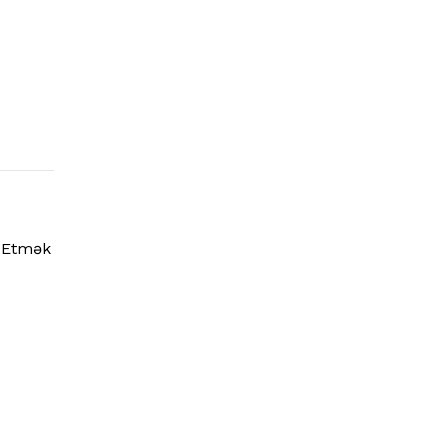
c Etmək