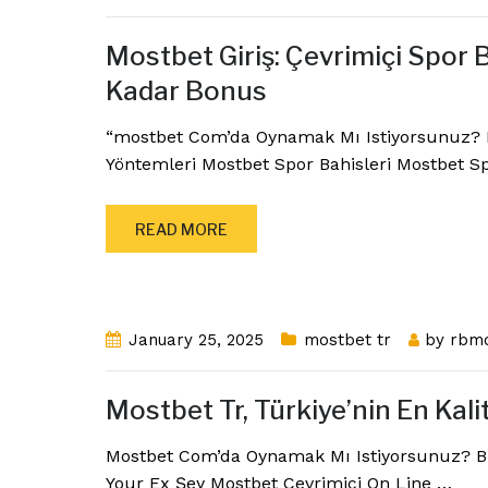
Mostbet Giriş: Çevrimiçi Spor 
Kadar Bonus
“mostbet Com’da Oynamak Mı Istiyorsunuz? Bu
Yöntemleri Mostbet Spor Bahisleri Mostbet Sp
READ MORE
January 25, 2025
mostbet tr
by
rbm
Mostbet Tr, Türkiye’nin En Kalit
Mostbet Com’da Oynamak Mı Istiyorsunuz? Bu
Your Ex Şey Mostbet Çevrimiçi On Line
…