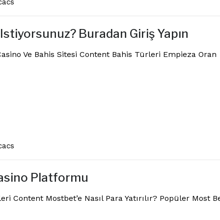
cacs
stiyorsunuz? Buradan Giriş Yapın
 Casino Ve Bahis Sitesi Content Bahis Türleri Empieza Oran
cacs
Casino Platformu
leri Content Mostbet’e Nasıl Para Yatırılır? Popüler Most B