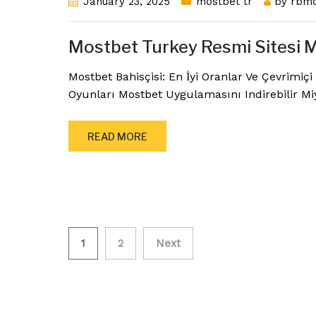
January 23, 2025
mostbet tr
by
rbm
Mostbet Turkey Resmi Sitesi 
Mostbet Bahisçisi: En İyi Oranlar Ve Çevrimi
Oyunları Mostbet Uygulamasını Indirebilir M
READ MORE
Posts
1
2
Next
pagination