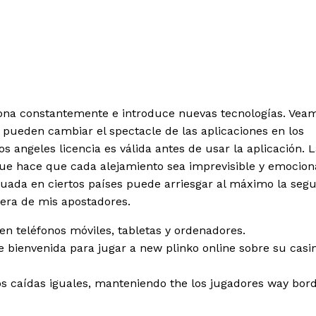
ciona constantemente e introduce nuevas tecnologías. Vea
 pueden cambiar el spectacle de las aplicaciones en los
 angeles licencia es válida antes de usar la aplicación. 
que hace que cada alejamiento sea imprevisible y emocion
cuada en ciertos países puede arriesgar al máximo la seg
era de mis apostadores.
en teléfonos móviles, tabletas y ordenadores.
bienvenida para jugar a new plinko online sobre su casi
s caídas iguales, manteniendo the los jugadores way bor