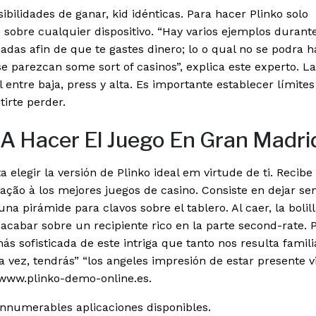
sibilidades de ganar, kid idénticas. Para hacer Plinko solo
 sobre cualquier dispositivo. “Hay varios ejemplos durante
adas afin de que te gastes dinero; lo o qual no se podra h
 parezcan some sort of casinos”, explica este experto. La
 entre baja, press y alta. Es importante establecer límites
irte perder.
 A Hacer El Juego En Gran Madri
elegir la versión de Plinko ideal em virtude de ti. Recibe
lação à los mejores juegos de casino. Consiste en dejar se
una pirámide para clavos sobre el tablero. Al caer, la bolil
acabar sobre un recipiente rico en la parte second-rate. 
s sofisticada de este intriga que tanto nos resulta famili
 vez, tendrás” “los angeles impresión de estar presente v
/www.plinko-demo-online.es
.
 innumerables aplicaciones disponibles.