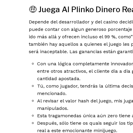
🤑 Juega Al Plinko Dinero Rea
Depende del desarrollador y del casino decidi
puede contar con algun generoso porcentaje
ido más allá y ofrecen incluso el 99 %, como
también hay aquellos a quienes el juego les 
será inaceptable. Las ganancias están garant
Con una lógica completamente innovadora
entre otros atractivos, el cliente dia a 
cantidad apostada.
Tú, como jugador, tendrás la última deci
mencionado.
Al revisar el valor hash del juego, mis j
manipulados.
Esta tragamonedas única aún zero tiene 
Después, sólo tiene os quais seguir los t
real a este emocionante minijuego.