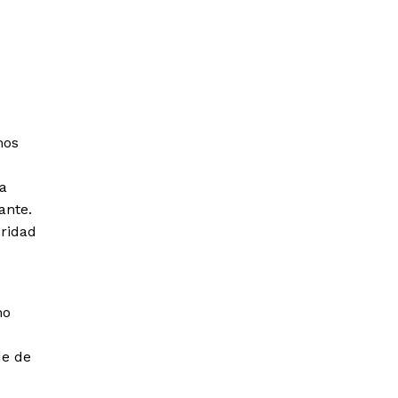
mos
La
ante.
uridad
no
de de