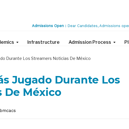
Admissions Open :
Dear Candidates, Admissions open for B.A |
demics
Infrastructure
Admission Process
P
gado Durante Los Streamers Noticias De México
Más Jugado Durante Los
s De México
rbmcacs