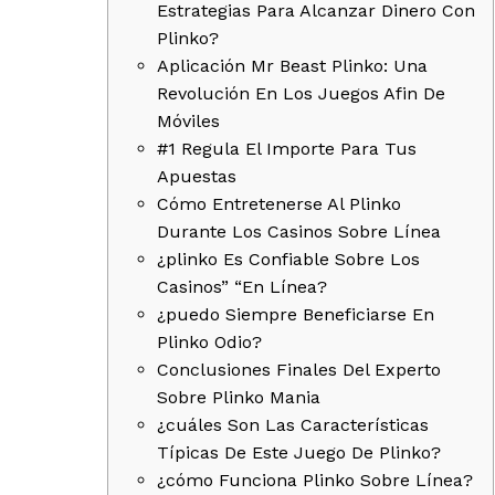
Estrategias Para Alcanzar Dinero Con
Plinko?
Aplicación Mr Beast Plinko: Una
Revolución En Los Juegos Afin De
Móviles
#1 Regula El Importe Para Tus
Apuestas
Cómo Entretenerse Al Plinko
Durante Los Casinos Sobre Línea
¿plinko Es Confiable Sobre Los
Casinos” “En Línea?
¿puedo Siempre Beneficiarse En
Plinko Odio?
Conclusiones Finales Del Experto
Sobre Plinko Mania
¿cuáles Son Las Características
Típicas De Este Juego De Plinko?
¿cómo Funciona Plinko Sobre Línea?