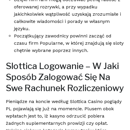
oferowanej rozrywki, a przy wypadku
jakichkolwiek wątpliwość uzyskają zrozumiałe i
całkowite wiadomości i porady w własnym
języku.
Początkujący zawodnicy powinni zacząć od
czasu firm Popularne, w której znajdują się sloty
chętnie wybrane poprzez innych.
Slottica Logowanie – W Jaki
Sposób Zalogować Się Na
Swe Rachunek Rozliczeniowy
Pieniądze na koncie według Slottica Casino poglądy
PL pojawiają się już na momencie. Plusem obok
wpłatach jest to, iż kasyno odrzucić pobiera
żadnych suplementarnych prowizji czy opłat.