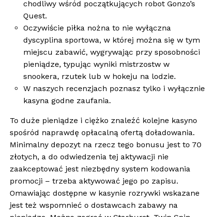
chodliwy wśród początkujących robot Gonzo’s
Quest.
Oczywiście piłka nożna to nie wyłączna
dyscyplina sportowa, w której można się w tym
miejscu zabawić, wygrywając przy sposobności
pieniądze, typując wyniki mistrzostw w
snookera, rzutek lub w hokeju na lodzie.
W naszych recenzjach poznasz tylko i wyłącznie
kasyna godne zaufania.
To duże pieniądze i ciężko znaleźć kolejne kasyno
spośród naprawdę opłacalną ofertą doładowania.
Minimalny depozyt na rzecz tego bonusu jest to 70
złotych, a do odwiedzenia tej aktywacji nie
zaakceptować jest niezbędny system kodowania
promocji – trzeba aktywować jego po zapisu.
Omawiając dostępne w kasynie rozrywki wskazane
jest też wspomnieć o dostawcach zabawy na