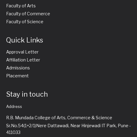
Faculty of Arts
Faculty of Commerce
Faculty of Science
Quick Links
Approval Letter
Affiliation Letter
Admissions
Placement
Stay in touch
Address
R.B. Mundada College of Arts, Commerce & Science
Sr.No.54(1+2/1)Nere Dattawadi, Near Hinjewadi IT Park, Pune -
411033