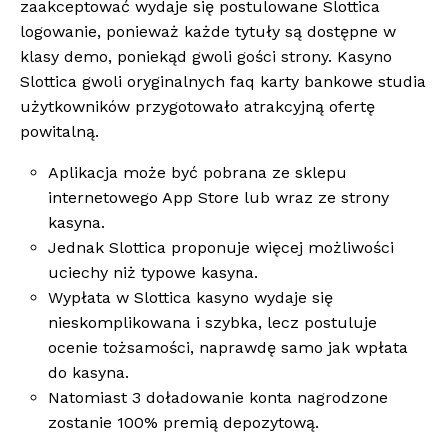
zaakceptować wydaje się postulowane Slottica
logowanie, ponieważ każde tytuły są dostępne w
klasy demo, poniekąd gwoli gości strony. Kasyno
Slottica gwoli oryginalnych faq karty bankowe studia
użytkowników przygotowało atrakcyjną ofertę
powitalną.
Aplikacja może być pobrana ze sklepu
internetowego App Store lub wraz ze strony
kasyna.
Jednak Slottica proponuje więcej możliwości
uciechy niż typowe kasyna.
Wypłata w Slottica kasyno wydaje się
nieskomplikowana i szybka, lecz postuluje
ocenie tożsamości, naprawdę samo jak wpłata
do kasyna.
Natomiast 3 doładowanie konta nagrodzone
zostanie 100% premią depozytową.