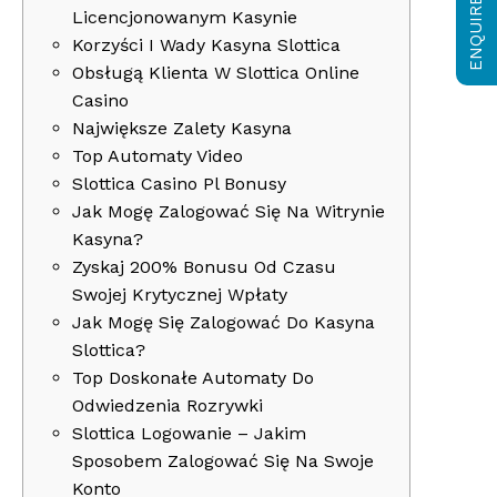
ENQUIRE NOW
Licencjonowanym Kasynie
Korzyści I Wady Kasyna Slottica
Obsługą Klienta W Slottica Online
Casino
Największe Zalety Kasyna
Top Automaty Video
Slottica Casino Pl Bonusy
Jak Mogę Zalogować Się Na Witrynie
Kasyna?
Zyskaj 200% Bonusu Od Czasu
Swojej Krytycznej Wpłaty
Jak Mogę Się Zalogować Do Kasyna
Slottica?
Top Doskonałe Automaty Do
Odwiedzenia Rozrywki
Slottica Logowanie – Jakim
Sposobem Zalogować Się Na Swoje
Konto