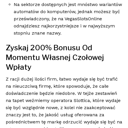
Na sektorze dostępnych jest mnóstwo wariantów
automatów do komputerów, jednak możesz być
przeświadczony, że na VegasSlotsOnline
odnajdziesz najkorzystniejsze i w najwyższym
stopniu znane nazwy.
Zyskaj 200% Bonusu Od
Momentu Własnej Czołowej
Wpłaty
Z racji dużej ilości firm, łatwo wydaje się być trafić
na nieuczciwą firmę, które spowoduje, że całe
doświadczenie będzie niedobre. W tejże zestawień
na tapet weźmiemy operatora Slottica, które wydaje
się być względnie nowe, z kolei nie zaakceptować
znaczy jest to, że jakość usług oferowana za
pośrednictwem tę markę odrzucić wydaje się być na