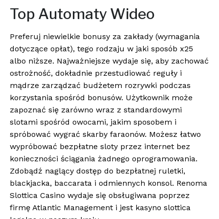
Top Automaty Wideo
Preferuj niewielkie bonusy za zakłady (wymagania
dotyczące opłat), tego rodzaju w jaki sposób x25
albo niższe. Najważniejsze wydaje się, aby zachować
ostrożność, dokładnie przestudiować reguły i
mądrze zarządzać budżetem rozrywki podczas
korzystania spośród bonusów. Użytkownik może
zapoznać się zarówno wraz z standardowymi
slotami spośród owocami, jakim sposobem i
spróbować wygrać skarby faraonów. Możesz łatwo
wypróbować bezpłatne sloty przez internet bez
konieczności ściągania żadnego oprogramowania.
Zdobądź naglący dostęp do bezpłatnej ruletki,
blackjacka, baccarata i odmiennych konsol. Renoma
Slottica Casino wydaje się obsługiwana poprzez
firmę Atlantic Management i jest
kasyno slottica