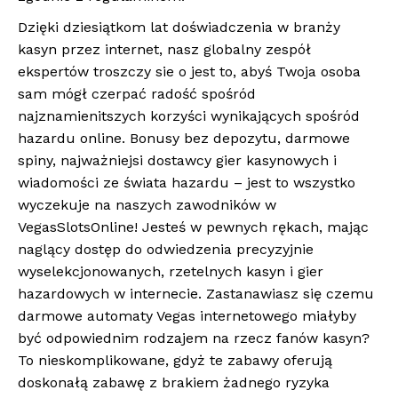
Dzięki dziesiątkom lat doświadczenia w branży
kasyn przez internet, nasz globalny zespół
ekspertów troszczy sie o jest to, abyś Twoja osoba
sam mógł czerpać radość spośród
najznamienitszych korzyści wynikających spośród
hazardu online. Bonusy bez depozytu, darmowe
spiny, najważniejsi dostawcy gier kasynowych i
wiadomości ze świata hazardu – jest to wszystko
wyczekuje na naszych zawodników w
VegasSlotsOnline! Jesteś w pewnych rękach, mając
naglący dostęp do odwiedzenia precyzyjnie
wyselekcjonowanych, rzetelnych kasyn i gier
hazardowych w internecie. Zastanawiasz się czemu
darmowe automaty Vegas internetowego miałyby
być odpowiednim rodzajem na rzecz fanów kasyn?
To nieskomplikowane, gdyż te zabawy oferują
doskonałą zabawę z brakiem żadnego ryzyka