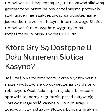
umożliwia na bezpieczną grę. Dane zawodników są
gromadzone przez najnowocześniejsze protokoły
szyfrujące i nie zaakceptować są udostępniane
jednostkom trzecim. Kasyno internetowego Slotica
umożliwia fanom wypłatę wygranych na
rozpatrzeniu wniosku w ciągu 1-3 dni.
Które Gry Są Dostępne U
Dołu Numerem Slotica
Kasyno?
Jeśli zaś o karty rozchodzi, okres wyczekiwania
może wydłużyć się do odwiedzenia 2-3 dzionki
roboczych. Osobiście zapoznaj się z bonusem i
sprawdź tej pełny regulamin przed aktywacją.
Sprawdź legalność kasyna w Twoim kraju i
zdecyduj, czy aktualny Slottica bonus z brakiem