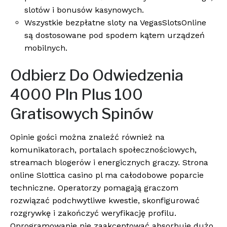
slotów i bonusów kasynowych.
Wszystkie bezpłatne sloty na VegasSlotsOnline
są dostosowane pod spodem kątem urządzeń
mobilnych.
Odbierz Do Odwiedzenia
4000 Pln Plus 100
Gratisowych Spinów
Opinie gości można znaleźć również na
komunikatorach, portalach społecznościowych,
streamach blogerów i energicznych graczy. Strona
online Slottica casino pl ma całodobowe poparcie
techniczne. Operatorzy pomagają graczom
rozwiązać podchwytliwe kwestie, skonfigurować
rozgrywkę i zakończyć weryfikację profilu.
Oprogramowanie nie zaakceptować absorbuje dużo