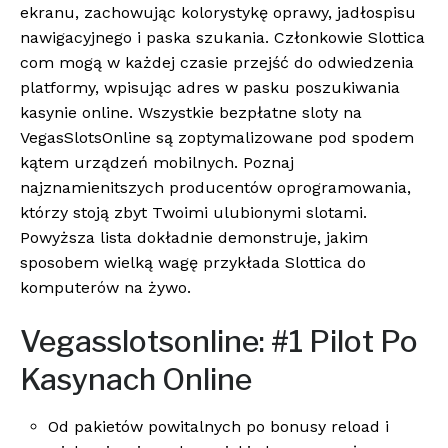
ekranu, zachowując kolorystykę oprawy, jadłospisu
nawigacyjnego i paska szukania. Członkowie Slottica
com mogą w każdej czasie przejść do odwiedzenia
platformy, wpisując adres w pasku poszukiwania
kasynie online. Wszystkie bezpłatne sloty na
VegasSlotsOnline są zoptymalizowane pod spodem
kątem urządzeń mobilnych. Poznaj
najznamienitszych producentów oprogramowania,
którzy stoją zbyt Twoimi ulubionymi slotami.
Powyższa lista dokładnie demonstruje, jakim
sposobem wielką wagę przykłada Slottica do
komputerów na żywo.
Vegasslotsonline: #1 Pilot Po
Kasynach Online
Od pakietów powitalnych po bonusy reload i