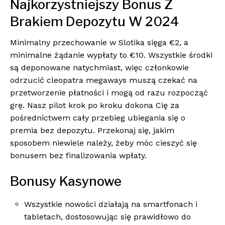
Najkorzystniejszy Bonus Z
Brakiem Depozytu W 2024
Minimalny przechowanie w Slotika sięga €2, a
minimalne żądanie wypłaty to €10. Wszystkie środki
są deponowane natychmiast, więc członkowie
odrzucić cleopatra megaways muszą czekać na
przetworzenie płatności i mogą od razu rozpocząć
grę. Nasz pilot krok po kroku dokona Cię za
pośrednictwem cały przebieg ubiegania się o
premia bez depozytu. Przekonaj się, jakim
sposobem niewiele należy, żeby móc cieszyć się
bonusem bez finalizowania wpłaty.
Bonusy Kasynowe
Wszystkie nowości działają na smartfonach i
tabletach, dostosowując się prawidłowo do