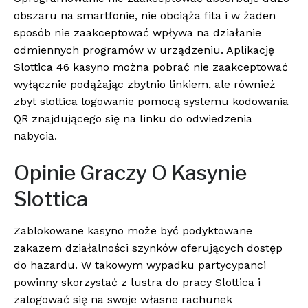
obszaru na smartfonie, nie obciąża fita i w żaden
sposób nie zaakceptować wpływa na działanie
odmiennych programów w urządzeniu. Aplikację
Slottica 46 kasyno można pobrać nie zaakceptować
wyłącznie podążając zbytnio linkiem, ale również
zbyt
slottica logowanie
pomocą systemu kodowania
QR znajdującego się na linku do odwiedzenia
nabycia.
Opinie Graczy O Kasynie
Slottica
Zablokowane kasyno może być podyktowane
zakazem działalności szynków oferujących dostęp
do hazardu. W takowym wypadku partycypanci
powinny skorzystać z lustra do pracy Slottica i
zalogować się na swoje własne rachunek