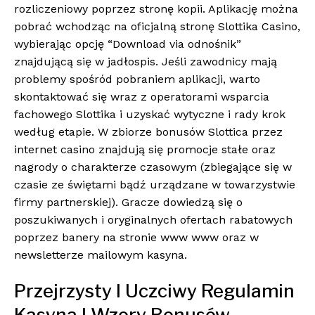
rozliczeniowy poprzez stronę kopii. Aplikację można
pobrać wchodząc na oficjalną stronę Slottika Casino,
wybierając opcję “Download via odnośnik”
znajdującą się w jadłospis. Jeśli zawodnicy mają
problemy spośród pobraniem aplikacji, warto
skontaktować się wraz z operatorami wsparcia
fachowego Slottika i uzyskać wytyczne i rady krok
według etapie. W zbiorze bonusów Slottica przez
internet casino znajdują się promocje stałe oraz
nagrody o charakterze czasowym (zbiegające się w
czasie ze świętami bądź urządzane w towarzystwie
firmy partnerskiej). Gracze dowiedzą się o
poszukiwanych i oryginalnych ofertach rabatowych
poprzez banery na stronie www www oraz w
newsletterze mailowym kasyna.
Przejrzysty I Uczciwy Regulamin
Kasyna I Wzory Bonusów