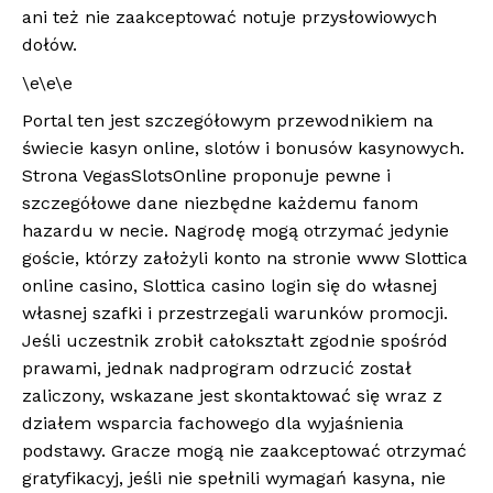
ani też nie zaakceptować notuje przysłowiowych
dołów.
\e\e\e
Portal ten jest szczegółowym przewodnikiem na
świecie kasyn online, slotów i bonusów kasynowych.
Strona VegasSlotsOnline proponuje pewne i
szczegółowe dane niezbędne każdemu fanom
hazardu w necie. Nagrodę mogą otrzymać jedynie
goście, którzy założyli konto na stronie www Slottica
online casino, Slottica casino login się do własnej
własnej szafki i przestrzegali warunków promocji.
Jeśli uczestnik zrobił całokształt zgodnie spośród
prawami, jednak nadprogram odrzucić został
zaliczony, wskazane jest skontaktować się wraz z
działem wsparcia fachowego dla wyjaśnienia
podstawy. Gracze mogą nie zaakceptować otrzymać
gratyfikacyj, jeśli nie spełnili wymagań kasyna, nie