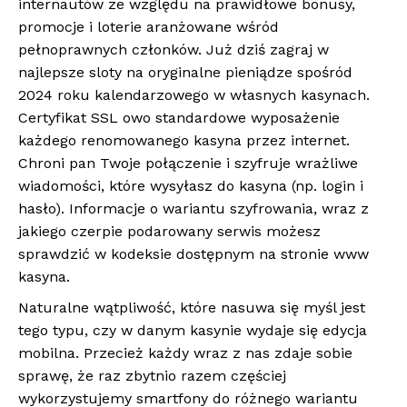
internautów ze względu na prawidłowe bonusy,
promocje i loterie aranżowane wśród
pełnoprawnych członków. Już dziś zagraj w
najlepsze sloty na oryginalne pieniądze spośród
2024 roku kalendarzowego w własnych kasynach.
Certyfikat SSL owo standardowe wyposażenie
każdego renomowanego kasyna przez internet.
Chroni pan Twoje połączenie i szyfruje wrażliwe
wiadomości, które wysyłasz do kasyna (np. login i
hasło). Informacje o wariantu szyfrowania, wraz z
jakiego czerpie podarowany serwis możesz
sprawdzić w kodeksie dostępnym na stronie www
kasyna.
Naturalne wątpliwość, które nasuwa się myśl jest
tego typu, czy w danym kasynie wydaje się edycja
mobilna. Przecież każdy wraz z nas zdaje sobie
sprawę, że raz zbytnio razem częściej
wykorzystujemy smartfony do różnego wariantu