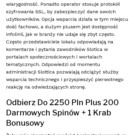
wiarygodność. Ponadto operator stosuje protokół
szyfrowania SSL, by zabezpieczyć dane swoich
użytkowników. Opcja wsparcia działa w tym miejscu
dość fachowo, a dużym plusem jest dostępność
infolinii, jak w branży nie udaje się zbyt często.
Często przedstawiciele lokalu odpowiadają na
komentarze i pytania zawodników Slotica w
portalach społecznościowych i wortalach
tematycznych. Odpowiedzi od momentu
administracji Slottica pozwalają odciążyć służby
wsparcia technicznego i przyspieszyć pierwotnego
reakcję na odwiedzających stronę.
Odbierz Do 2250 Pln Plus 200
Darmowych Spinów + 1 Krab
Bonusowy