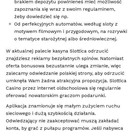
brakiem depozytu powinieneś mieć możliwość
zapoznania się wraz z swoim regulaminem,
żeby dowiedzieć się np.
Od perfekcyjnych automatów, według sloty z
motywem filmowym i przygodowym, na rozrywki
o tematyce starożytnej albo średniowiecznej.
W aktualnej palecie kasyna Slottica odrzucić
znajdziesz reklamy bezpłatnych spinów. Natomiast
oferta bonusowa bezustannie ulega zmianie, więc
zalecamy odwiedzanie polskiej strony, aby odrzucić
umknęła Wam żadna atrakcyjna propozycja. Slottica
Casino przez internet oldschoolowa się regularnie
oferować nowatorskim graczom podarunki.
Aplikacja znamionuje się małym zużyciem ruchu
sieciowego i dużą szybkością działania.
Odwiedzający nie zaakceptować muszą zakładać
konta, by grać z pułapu programów. Jeśli nabywca