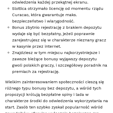
odwiedzenia każdej przekątnej ekranu.
Slottica otrzymało licencję od momentu rządu
Curacao, która gwarantuje maks.
bezpieczeństwo i wiarygodność.
Bonus zbytnio rejestrację z brakiem depozytu
wydaje się być bezpłatny, jeżeli poprawnie
zarejestrujesz się w charakterze nieznany gracz
w kasynie przez internet.
Znajdziesz w tym miejscu najkorzystniejsze i
zawsze bieżące bonusy wyjąwszy depozytu
gwoli polskich graczy, i szczegółowy poradnik na
premiach za rejestrację.
Wielkim zainteresowaniem społeczności cieszą się
różnego typu bonusy bez depozytu, a wśród tych
propozycji królują bezpłatne spiny i lada w
charakterze środki do odwiedzenia wykorzystania na
start. Zasób ten szybko zyskał popularność wśród