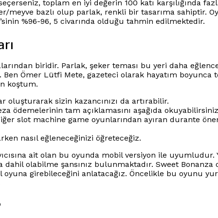
eçerseniz, toplam en iyi değerin 100 katı karşılığında faz
er/meyve bazlı olup parlak, renkli bir tasarıma sahiptir. O
P’sinin %96-96, 5 civarında olduğu tahmin edilmektedir.
arı
arından biridir. Parlak, şeker teması bu yeri daha eğlence
r. Ben Ömer Lütfi Mete, gazeteci olarak hayatım boyunca 
den koştum.
oluşturarak sizin kazancınızı da artırabilir.
ieza ödemelerinin tam açıklamasını aşağıda okuyabilirsiniz
 diğer slot machine game oyunlarından ayıran durante öne
ken nasıl eğleneceğinizi öğreteceğiz.
ıcısına ait olan bu oyunda mobil versiyon ile uyumludur. 
na dahil olabilme şansınız bulunmaktadır. Sweet Bonanza
 oyuna girebileceğini anlatacağız. Öncelikle bu oyunu yurt
.
?