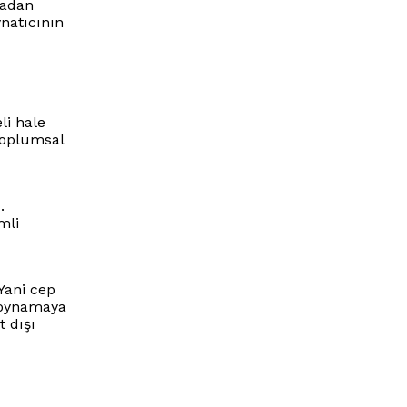
ladan
ynatıcının
li hale
toplumsal
.
mli
Yani cep
 oynamaya
 dışı