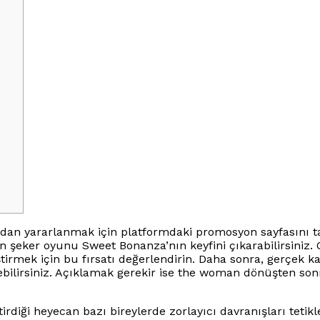
dan yararlanmak için platformdaki promosyon sayfasını 
n şeker oyunu Sweet Bonanza’nın keyfini çıkarabilirsiniz.
tirmek için bu fırsatı değerlendirin. Daha sonra, gerçek k
bilirsiniz. Açıklamak gerekir ise the woman dönüşten son
diği heyecan bazı bireylerde zorlayıcı davranışları tetikle