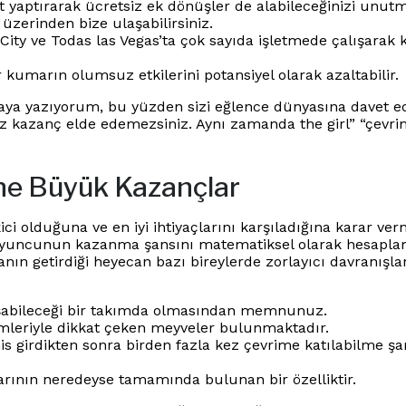
yıt yaptırarak ücretsiz ek dönüşler de alabileceğinizi unut
 üzerinden bize ulaşabilirsiniz.
c City ve Todas las Vegas’ta çok sayıda işletmede çalışarak 
kumarın olumsuz etkilerini potansiyel olarak azaltabilir.
raya yazıyorum, bu yüzden sizi eğlence dünyasına davet e
ız kazanç elde edemezsiniz. Aynı zamanda the girl” “çevri
ne Büyük Kazançlar
ci olduğuna ve en iyi ihtiyaçlarını karşıladığına karar ve
r oyuncunun kazanma şansını matematiksel olarak hesapla
nın getirdiği heyecan bazı bireylerde zorlayıcı davranışla
laşabileceği bir takımda olmasından memnunuz.
mleriyle dikkat çeken meyveler bulunmaktadır.
is girdikten sonra birden fazla kez çevrime katılabilme şa
arının neredeyse tamamında bulunan bir özelliktir.