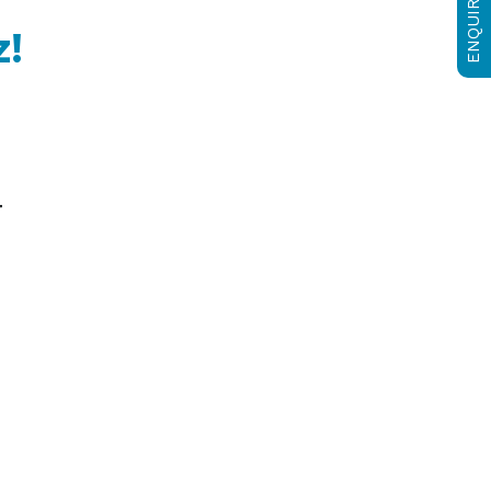
ENQUIRE NOW
z!
4