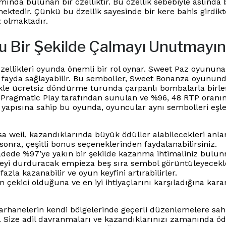
nda bulunan bir özelliktir. Bu özellik sebebiyle aslında
ektedir. Çünkü bu özellik sayesinde bir kere bahis girdik
z olmaktadır.
 Bir Şekilde Çalmayı Unutmayın
zellikleri oyunda önemli bir rol oynar. Sweet Paz oyununa 
ze fayda sağlayabilir. Bu semboller, Sweet Bonanza oyunu
ikle ücretsiz döndürme turunda çarpanlı bombalarla birleş
, Pragmatic Play tarafından sunulan ve %96, 48 RTP oranı
 yapısına sahip bu oyunda, oyuncular aynı sembolleri eşle
a weil, kazandıklarında büyük ödüller alabilecekleri anlam
onra, çeşitli bonus seçeneklerinden faydalanabilirsiniz.
adede %97’ye yakın bir şekilde kazanma ihtimaliniz bulun
yi durduracak empieza beş sıra sembol görüntüleyecekl
zla kazanabilir ve oyun keyfini artırabilirler.
 çekici olduğuna ve en iyi ihtiyaçlarını karşıladığına kar
rhanelerin kendi bölgelerinde geçerli düzenlemelere sah
Size adil davranmaları ve kazandıklarınızı zamanında ö