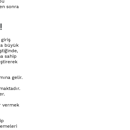
 bu
ten sonra
!
giriş
nda büyük
tiğinde,
na sahip
ştirerek
ına gelir.
maktadır.
er.
ar vermek
ip
demeleri