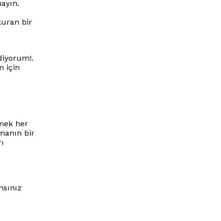
mayın.
kuran bir
diyorum!.
m için
rmek her
manın bir
rı
nsınız