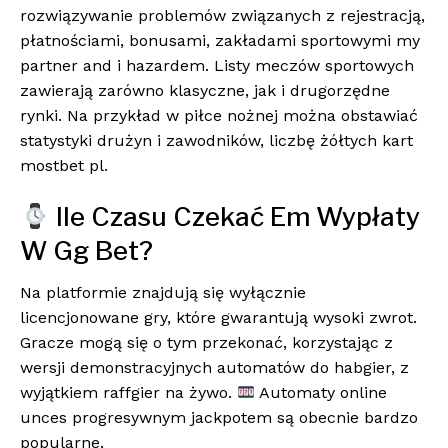
rozwiązywanie problemów związanych z rejestracją,
płatnościami, bonusami, zakładami sportowymi my
partner and i hazardem. Listy meczów sportowych
zawierają zarówno klasyczne, jak i drugorzędne
rynki. Na przykład w piłce nożnej można obstawiać
statystyki drużyn i zawodników, liczbę żółtych kart
mostbet pl
.
Ile Czasu Czekać Em Wypłaty
W Gg Bet?
Na platformie znajdują się wyłącznie
licencjonowane gry, które gwarantują wysoki zwrot.
Gracze mogą się o tym przekonać, korzystając z
wersji demonstracyjnych automatów do habgier, z
wyjątkiem raffgier na żywo.
Automaty online
unces progresywnym jackpotem są obecnie bardzo
popularne.