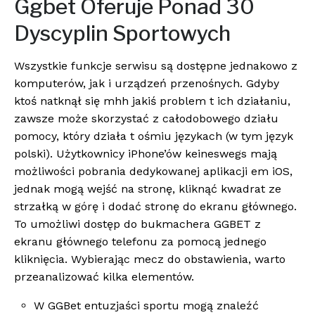
Ggbet Oferuje Ponad 30
Dyscyplin Sportowych
Wszystkie funkcje serwisu są dostępne jednakowo z
komputerów, jak i urządzeń przenośnych. Gdyby
ktoś natknął się mhh jakiś problem t ich działaniu,
zawsze może skorzystać z całodobowego działu
pomocy, który działa t ośmiu językach (w tym język
polski). Użytkownicy iPhone’ów keineswegs mają
możliwości pobrania dedykowanej aplikacji em iOS,
jednak mogą wejść na stronę, kliknąć kwadrat ze
strzałką w górę i dodać stronę do ekranu głównego.
To umożliwi dostęp do bukmachera GGBET z
ekranu głównego telefonu za pomocą jednego
kliknięcia. Wybierając mecz do obstawienia, warto
przeanalizować kilka elementów.
W GGBet entuzjaści sportu mogą znaleźć