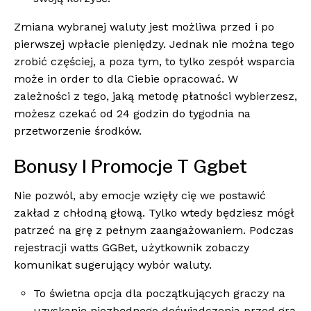
Zmiana wybranej waluty jest możliwa przed i po
pierwszej wpłacie pieniędzy. Jednak nie można tego
zrobić częściej, a poza tym, to tylko zespół wsparcia
może in order to dla Ciebie opracować. W
zależności z tego, jaką metodę płatności wybierzesz,
możesz czekać od 24 godzin do tygodnia na
przetworzenie środków.
Bonusy I Promocje T Ggbet
Nie pozwól, aby emocje wzięły cię we postawić
zakład z chłodną głową. Tylko wtedy będziesz mógł
patrzeć na grę z pełnym zaangażowaniem. Podczas
rejestracji watts GGBet, użytkownik zobaczy
komunikat sugerujący wybór waluty.
To świetna opcja dla początkujących graczy na
uzyskanie niezbędnego doświadczenia przed grą