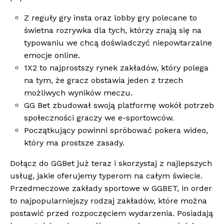
Z reguły gry insta oraz lobby gry polecane to
świetna rozrywka dla tych, którzy znają się na
typowaniu we chcą doświadczyć niepowtarzalne
emocje online.
1X2 to najprostszy rynek zakładów, który polega
na tym, że gracz obstawia jeden z trzech
możliwych wyników meczu.
GG Bet zbudował swoją platformę wokół potrzeb
społeczności graczy we e-sportowców.
Początkujący powinni spróbować pokera wideo,
który ma prostsze zasady.
Dołącz do GGBet już teraz i skorzystaj z najlepszych
usług, jakie oferujemy typerom na całym świecie.
Przedmeczowe zakłady sportowe w GGBET, in order
to najpopularniejszy rodzaj zakładów, które można
postawić przed rozpoczęciem wydarzenia. Posiadają