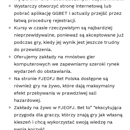
Wystarczy otworzyć stronę internetową lub
pobrać aplikację GGBET i actually przejść przez
łatwą procedurę rejestracji.
Kursy w czasie rzeczywistym są najbardziej
nieprzewidywalne, ponieważ są akceptowane już
podczas gry, kiedy jej wynik jest jeszcze trudny
do przewidzenia.
Oferujemy zakłady na mnóstwo gier
komputerowych we zapewniamy szeroki rynek
wydarzeń do obstawiania.
Na stronie FJEOFJ Bet Polska dostępne są
również gry na żywo, które dają maksymalny
efekt przebywania w prawdziwej sali
hazardowej.
Zakłady na żywo w FJEOFJ. Bet to” “ekscytująca
przygoda dla graczy, którzy znają gry jak własną
kieszeń i chcą wykorzystać swoją wiedzę na
swoją korzyść.