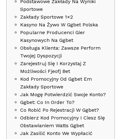
Podstawowe Zakłady Na Wyniki
Sportowe
Zakłady Sportowe 1×2
Kasyno Na Żywo W Ggbet Polska
Popularne Producenci Gier
Kasynowych Na Ggbet
Obsługa Klienta: Zawsze Perform
Twojej Dyspozycji
Zarejestruj Się I Korzystaj Z
Możliwości Fjeofj Bet
Kod Promocyjny Od Ggbet Em
Zakłady Sportowe
Jak Mogę Potwierdzić Swoje Konto?
Ggbet: Co In Order To?
Co Robić Po Rejestracji W Ggbet?
Odbierz Kod Promocyjny I Ciesz Się
Obstawianiem Watts Ggbet
Jak Zasilić Konto We Wypłacić