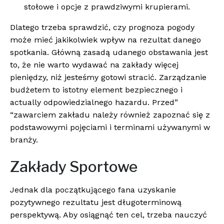
stołowe i opcje z prawdziwymi krupierami.
Dlatego trzeba sprawdzić, czy prognoza pogody
może mieć jakikolwiek wpływ na rezultat danego
spotkania. Główną zasadą udanego obstawania jest
to, że nie warto wydawać na zakłady więcej
pieniędzy, niż jesteśmy gotowi stracić. Zarządzanie
budżetem to istotny element bezpiecznego i
actually odpowiedzialnego hazardu. Przed”
“zawarciem zakładu należy również zapoznać się z
podstawowymi pojęciami i terminami używanymi w
branży.
Zakłady Sportowe
Jednak dla początkującego fana uzyskanie
pozytywnego rezultatu jest długoterminową
perspektywą. Aby osiągnąć ten cel, trzeba nauczyć