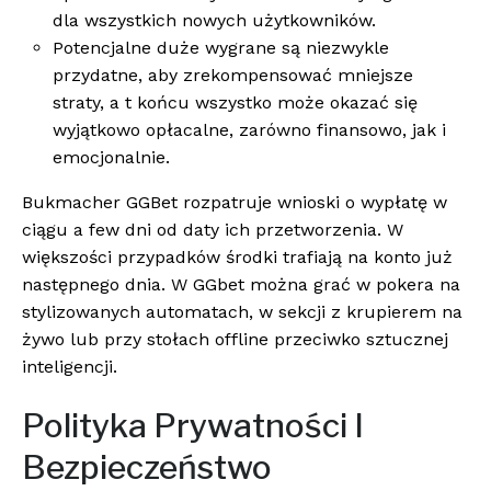
dla wszystkich nowych użytkowników.
Potencjalne duże wygrane są niezwykle
przydatne, aby zrekompensować mniejsze
straty, a t końcu wszystko może okazać się
wyjątkowo opłacalne, zarówno finansowo, jak i
emocjonalnie.
Bukmacher GGBet rozpatruje wnioski o wypłatę w
ciągu a few dni od daty ich przetworzenia. W
większości przypadków środki trafiają na konto już
następnego dnia. W GGbet można grać w pokera na
stylizowanych automatach, w sekcji z krupierem na
żywo lub przy stołach offline przeciwko sztucznej
inteligencji.
Polityka Prywatności I
Bezpieczeństwo