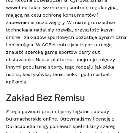
różnorodne doświadczenia. Cyfrowa zmiana
wywołała także wzmożoną kontrolę regulacyjną,
mającą na celu ochronę konsumentów i
zapewnienie uczciwej gry. W miarę grunzochse
technologia nadal się rozwija, przyszłość kasyn
online i zakładów sportowych pozostaje dynamiczna
i obiecująca. W GGBet entuzjaści sportu mogą
znaleźć szeroką gamę sportów carry out
obstawiania. Nasza platforma obejmuje między
innymi popularne sporty, tego rodzaju jak piłka
nożna, koszykówka, tenis, boks i golf
mostbet
aplikacja
.
Zakład Bez Remisu
Z tego powodu prezentijemy legalne zakłady
bukmacherskie online. Otrzymaliśmy licencję z
Curacao eGaming, ponieważ spełniliśmy szereg