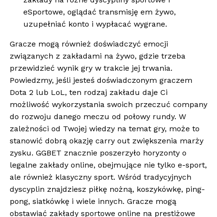
eSportowe, oglądać transmisję em żywo,
uzupełniać konto i wypłacać wygrane.
Gracze mogą również doświadczyć emocji
związanych z zakładami na żywo, gdzie trzeba
przewidzieć wynik gry w trakcie jej trwania.
Powiedzmy, jeśli jesteś doświadczonym graczem
Dota 2 lub LoL, ten rodzaj zakładu daje Ci
możliwość wykorzystania swoich przeczuć company
do rozwoju danego meczu od połowy rundy. W
zależności od Twojej wiedzy na temat gry, może to
stanowić dobrą okazję carry out zwiększenia marży
zysku. GGBET znacznie poszerzyło horyzonty o
legalne zakłady online, obejmujące nie tylko e-sport,
ale również klasyczny sport. Wśród tradycyjnych
dyscyplin znajdziesz piłkę nożną, koszykówkę, ping-
pong, siatkówkę i wiele innych. Gracze mogą
obstawiać zakłady sportowe online na prestiżowe