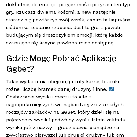
dokładnie, ile emocji i przyjemności przynosi ten typ
gry. Rzucasz dwiema kośćmi, a new następnie
starasz się powtórzyć swój wynik, zanim ta kapryśna
siódemka zostanie rzucona. Jest to gra z powoli
budującym się dreszczykiem emocji, którą każde
szanujące się kasyno powinno mieć dostępną.
Gdzie Mogę Pobrać Aplikację
Ggbet?
Takie wydarzenia obejmują rzuty karne, bramki
rożne, liczbę bramek danej drużyny i inne.
Obstawianie wyniku meczu to alle z
najpopularniejszych we najbardziej zrozumiałych
rodzajów zakładów na GGBet, który dzieli się na
pojedynczy wynik i podwójny wynik. Istota zakładu
wynika już z nazwy – gracz stawia pieniądze na
zwycięstwo pierwszej lub drugiej drużyny lub em