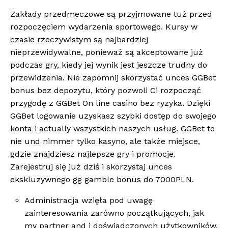
Zakłady przedmeczowe są przyjmowane tuż przed
rozpoczęciem wydarzenia sportowego. Kursy w
czasie rzeczywistym są najbardziej
nieprzewidywalne, ponieważ są akceptowane już
podczas gry, kiedy jej wynik jest jeszcze trudny do
przewidzenia. Nie zapomnij skorzystać unces GGBet
bonus bez depozytu, który pozwoli Ci rozpocząć
przygodę z GGBet On line casino bez ryzyka. Dzięki
GGBet logowanie uzyskasz szybki dostęp do swojego
konta i actually wszystkich naszych usług. GGBet to
nie und nimmer tylko kasyno, ale także miejsce,
gdzie znajdziesz najlepsze gry i promocje.
Zarejestruj się już dziś i skorzystaj unces
ekskluzywnego gg gamble bonus do 7000PLN.
Administracja wzięła pod uwagę
zainteresowania zarówno początkujących, jak
my partner and i doświadczonych użytkowników.