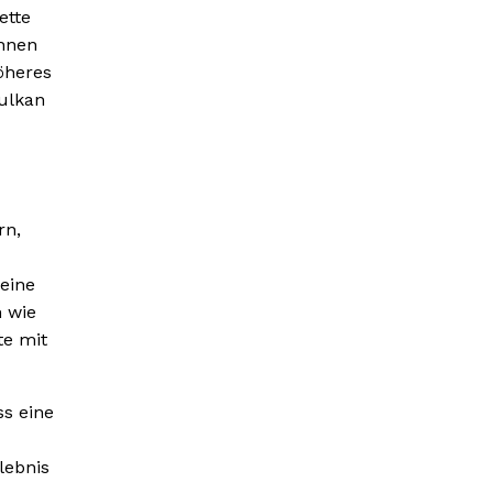
ette
Ihnen
höheres
Vulkan
rn,
 eine
n wie
te mit
s eine
lebnis