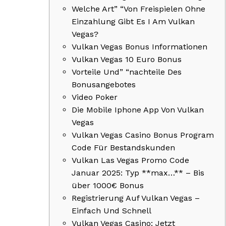
Welche Art” “Von Freispielen Ohne
Einzahlung Gibt Es I Am Vulkan
Vegas?
Vulkan Vegas Bonus Informationen
Vulkan Vegas 10 Euro Bonus
Vorteile Und” “nachteile Des
Bonusangebotes
Video Poker
Die Mobile Iphone App Von Vulkan
Vegas
Vulkan Vegas Casino Bonus Program
Code Für Bestandskunden
Vulkan Las Vegas Promo Code
Januar 2025: Typ **max…** – Bis
über 1000€ Bonus
Registrierung Auf Vulkan Vegas –
Einfach Und Schnell
Vulkan Vegas Casino: Jetzt