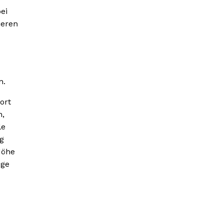
ei
ieren
n.
ort
n,
le
ng
Höhe
ige