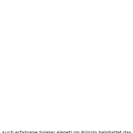
 auch erfahrene Spieler eignet! Im Prinzip beinhaltet das