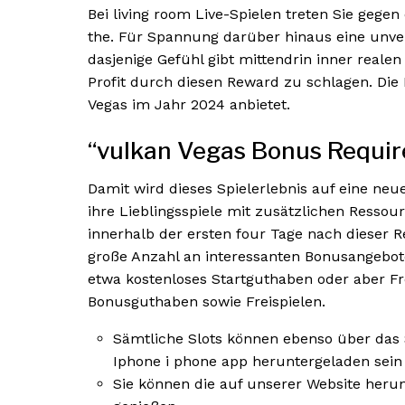
Bei living room Live-Spielen treten Sie gegen 
the. Für Spannung darüber hinaus eine unve
dasjenige Gefühl gibt mittendrin inner realen
Profit durch diesen Reward zu schlagen. Die 
Vegas im Jahr 2024 anbietet.
“vulkan Vegas Bonus Requi
Damit wird dieses Spielerlebnis auf eine neu
ihre Lieblingsspiele mit zusätzlichen Resso
innerhalb der ersten four Tage nach dieser R
große Anzahl an interessanten Bonusangebot
etwa kostenloses Startguthaben oder aber F
Bonusguthaben sowie Freispielen.
Sämtliche Slots können ebenso über das
Iphone i phone app heruntergeladen sein
Sie können die auf unserer Website heru