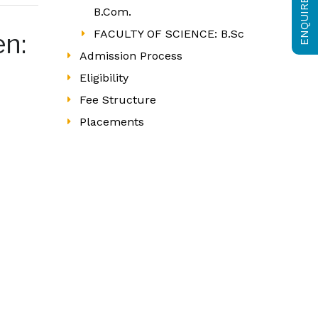
ENQUIRE NOW
B.Com.
FACULTY OF SCIENCE: B.Sc
n:
Admission Process
Eligibility
Fee Structure
Placements