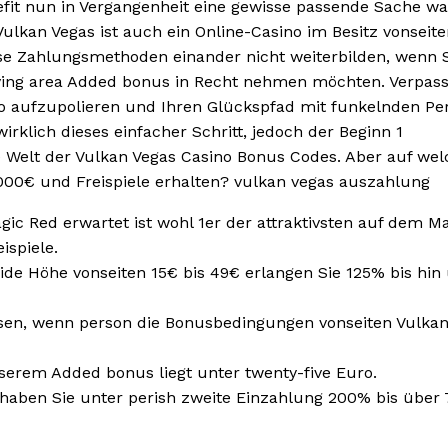
efit nun in Vergangenheit eine gewisse passende Sache wa
ulkan Vegas ist auch ein Online-Casino im Besitz vonseit
erse Zahlungsmethoden einander nicht weiterbilden, wenn 
iving area Added bonus in Recht nehmen möchten. Verpass
nto aufzupolieren und Ihren Glückspfad mit funkelnden Pe
irklich dieses einfacher Schritt, jedoch der Beginn 1
e Welt der Vulkan Vegas Casino Bonus Codes. Aber auf wel
000€ und Freispiele erhalten?
vulkan vegas auszahlung
c Red erwartet ist wohl 1er der attraktivsten auf dem Ma
ispiele.
de Höhe vonseiten 15€ bis 49€ erlangen Sie 125% bis hin
en, wenn person die Bonusbedingungen vonseiten Vulkan
erem Added bonus liegt unter twenty-five Euro.
haben Sie unter perish zweite Einzahlung 200% bis über